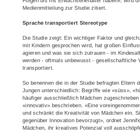
Folgen bis ins Erwachsenenalter haben», wird di
Medienmitteilung zur Studie zitiert.
Sprache transportiert Stereotype
Die Studie zeigt: Ein wichtiger Faktor und gleic
mit Kindern gesprochen wird, hat großen Einflus
agieren und was sie sich zutrauen - im Kindesa
werden - oftmals unbewusst - gesellschaftlich
transportiert.
So benennen die in der Studie befragten Eltern 
Jungen unterschiedlich: Begriffe wie «süss», «
häufiger ausschließlich Mädchen zugeschrieben 
«innovativ» beschrieben. «Eine voreingenommene
und schränkt die Kreativität von Mädchen ein. S
gegenüber Innovation bevorzugt», ordnet Jennifer
Mädchen, ihr kreatives Potenzial voll ausschöp