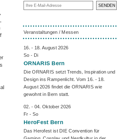
SENDEN
,
,
h
Veranstaltungen / Messen
f
16. - 18. August 2026
So - Di
er
ORNARIS
Bern
is
Die ORNARIS setzt Trends, Inspiration und
Design ins Rampenlicht. Vom 16. - 18.
August 2026 findet die ORNARIS wie
al
gewohnt in Bern statt.
02. - 04. Oktober 2026
Fr - So
HeroFest
Bern
Das Herofest ist DIE Convention für
Gaming, Cosplay und Nerdkultur in der