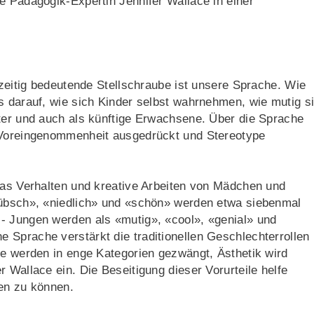
e Pädagogik-Expertin Jennifer Wallace in einer
hzeitig bedeutende Stellschraube ist unsere Sprache. Wie
s darauf, wie sich Kinder selbst wahrnehmen, wie mutig s
lter und auch als künftige Erwachsene. Über die Sprache
e Voreingenommenheit ausgedrückt und Stereotype
das Verhalten und kreative Arbeiten von Mädchen und
hübsch», «niedlich» und «schön» werden etwa siebenmal
- Jungen werden als «mutig», «cool», «genial» und
 Sprache verstärkt die traditionellen Geschlechterrollen
ie werden in enge Kategorien gezwängt, Ästhetik wird
 Wallace ein. Die Beseitigung dieser Vorurteile helfe
fen zu können.