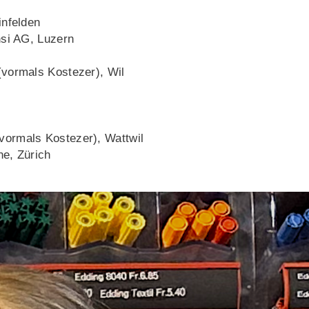
infelden
nsi AG, Luzern
(vormals Kostezer), Wil
vormals Kostezer), Wattwil
ne, Zürich