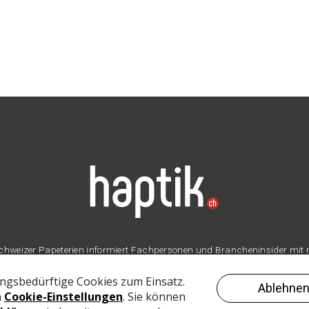
er Schweizer Papeterien informiert Fachpersonen und Brancheninsider mit
Branche.