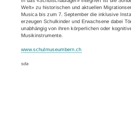
In das «Schulschaulager» integriert ist die Son
Welt» zu historischen und aktuellen Migrationse
Musica bis zum 7. September die inklusive Insta
erzeugen Schulkinder und Erwachsene dabei Tön
unabhängig von ihren körperlichen oder kognitiv
Musikinstrumente.
www.schulmuseumbern.ch
sda