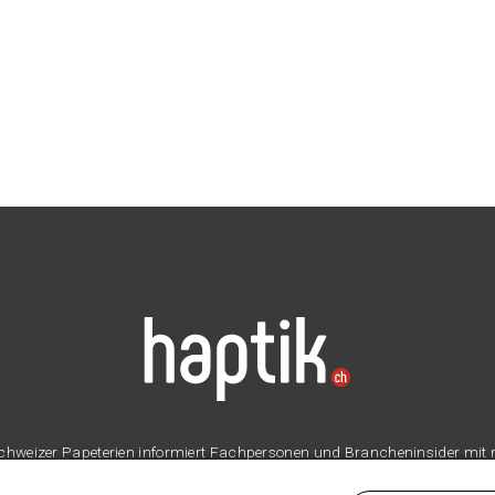
er Schweizer Papeterien informiert Fachpersonen und Brancheninsider mit
Branche.